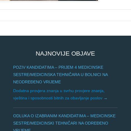
NAJNOVIJE OBJAVE
POZIV KANDIDATIMA – PRIJEM 4 MEDICINSKE
SESTRE/MEDICINSKA TEHNIČARA U BOLNICI NA
NEODREĐENO VRIJEME
Dodatna provjera znanja u svrhu provjere znanja,
vještina i sposobnosti bitnih za obavljanje poslov
ODLUKA O IZABRANIM KANDIDATIMA – MEDICINSKE
SESTRE/MEDICINSKI TEHNIČARI NA ODREĐENO
VRIJEME