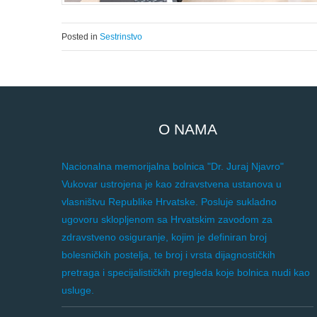
Posted in
Sestrinstvo
O NAMA
Nacionalna memorijalna bolnica "Dr. Juraj Njavro"
Vukovar ustrojena je kao zdravstvena ustanova u
vlasništvu Republike Hrvatske. Posluje sukladno
ugovoru sklopljenom sa Hrvatskim zavodom za
zdravstveno osiguranje, kojim je definiran broj
bolesničkih postelja, te broj i vrsta dijagnostičkih
pretraga i specijalističkih pregleda koje bolnica nudi kao
usluge.