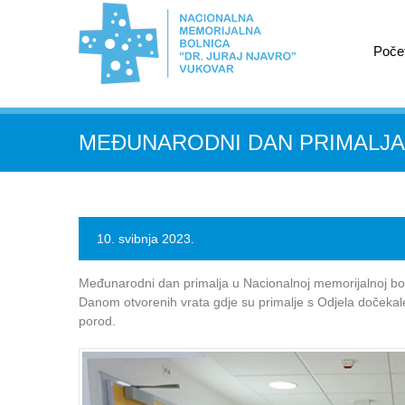
Poče
MEĐUNARODNI DAN PRIMALJA
10. svibnja 2023.
Međunarodni dan primalja u Nacionalnoj memorijalnoj bolnic
Danom otvorenih vrata gdje su primalje s Odjela dočekale 
porod.