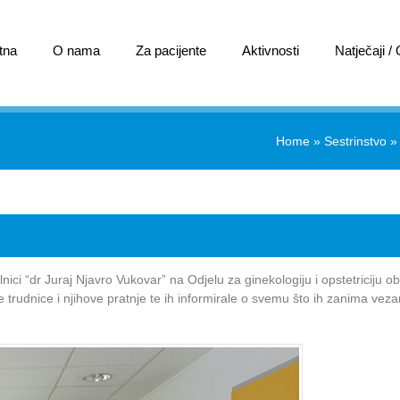
tna
O nama
Za pacijente
Aktivnosti
Natječaji /
Home
»
Sestrinstvo
i “dr Juraj Njavro Vukovar” na Odjelu za ginekologiju i opstetriciju obi
trudnice i njihove pratnje te ih informirale o svemu što ih zanima vez