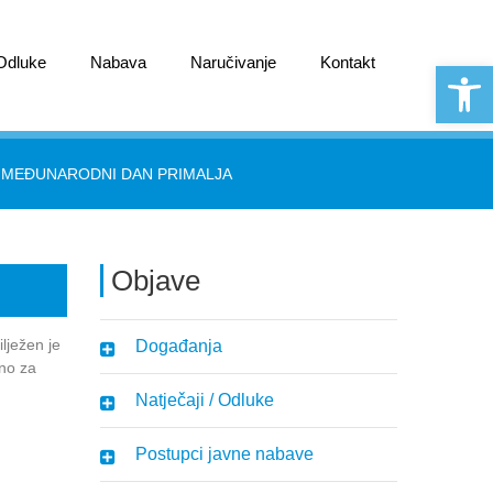
 Odluke
Nabava
Naručivanje
Kontakt
Open 
»
MEĐUNARODNI DAN PRIMALJA
Objave
lježen je
Događanja
ano za
Natječaji / Odluke
Postupci javne nabave