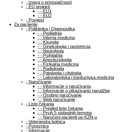
-
Izjava o pristupačnosti
-
EU projekti
-
-
EU1
-
-
EU2
-
Povijest
Za pacijente
-
Poliklinika / Dijagnostika
-
-
Pedijatrija
-
-
Interna medicina
-
-
Kirurgija
-
-
Ginekologija i opstetricija
-
-
Neurolgoja
-
-
Psihijatrija
-
-
Anesteziologija
-
-
Fizikalna medicina
-
-
Radiologija
-
-
Patologija i citologija
-
-
Laboratorijska i tranfuzijska medicina
-
Naručivanje
-
-
Informacije o naručivanju
-
-
Informacije o otkazivanju narudžbe
-
-
Osobno naručivanje
-
-
Web naručivanje
-
Liste čekanja
-
-
Pregled liste čekanja
-
-
Prvih 5 slobodnih termina
-
-
Naručeni pacijenti po KZN-u
-
Veteranska bolnica
-
Poveznice
-
Informacije