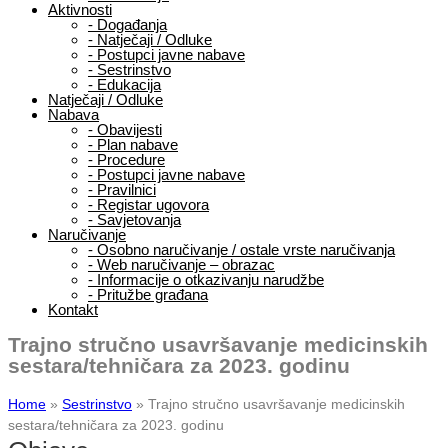
Aktivnosti
-
Događanja
-
Natječaji / Odluke
-
Postupci javne nabave
-
Sestrinstvo
-
Edukacija
Natječaji / Odluke
Nabava
-
Obavijesti
-
Plan nabave
-
Procedure
-
Postupci javne nabave
-
Pravilnici
-
Registar ugovora
-
Savjetovanja
Naručivanje
-
Osobno naručivanje / ostale vrste naručivanja
-
Web naručivanje – obrazac
-
Informacije o otkazivanju narudžbe
-
Pritužbe građana
Kontakt
Trajno stručno usavršavanje medicinskih
sestara/tehničara za 2023. godinu
Home
»
Sestrinstvo
»
Trajno stručno usavršavanje medicinskih
sestara/tehničara za 2023. godinu