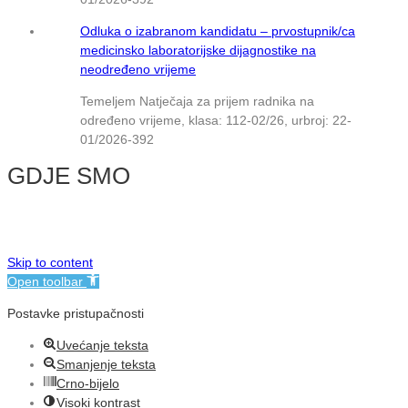
Odluka o izabranom kandidatu – prvostupnik/ca
medicinsko laboratorijske dijagnostike na
neodređeno vrijeme
Temeljem Natječaja za prijem radnika na
određeno vrijeme, klasa: 112-02/26, urbroj: 22-
01/2026-392
GDJE SMO
© NMB Vukovar
Skip to content
Open toolbar
Postavke pristupačnosti
Uvećanje teksta
Smanjenje teksta
Crno-bijelo
Visoki kontrast