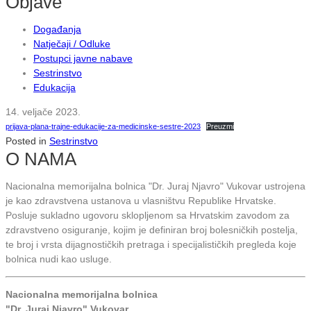
Objave
Događanja
Natječaji / Odluke
Postupci javne nabave
Sestrinstvo
Edukacija
14. veljače 2023.
prijava-plana-trajne-edukacije-za-medicinske-sestre-2023
Preuzmi
Posted in
Sestrinstvo
O NAMA
Nacionalna memorijalna bolnica "Dr. Juraj Njavro" Vukovar ustrojena
je kao zdravstvena ustanova u vlasništvu Republike Hrvatske.
Posluje sukladno ugovoru sklopljenom sa Hrvatskim zavodom za
zdravstveno osiguranje, kojim je definiran broj bolesničkih postelja,
te broj i vrsta dijagnostičkih pretraga i specijalističkih pregleda koje
bolnica nudi kao usluge.
Nacionalna memorijalna bolnica
"Dr. Juraj Njavro" Vukovar