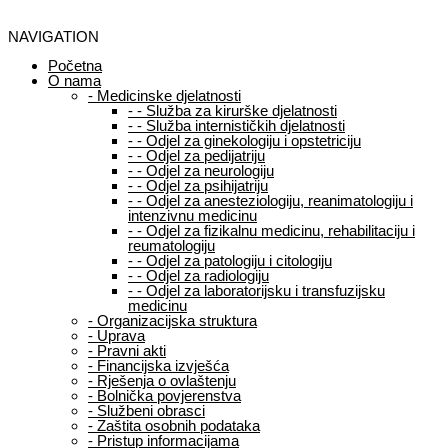
NAVIGATION
Početna
O nama
-
Medicinske djelatnosti
-
-
Služba za kirurške djelatnosti
-
-
Služba internističkih djelatnosti
-
-
Odjel za ginekologiju i opstetriciju
-
-
Odjel za pedijatriju
-
-
Odjel za neurologiju
-
-
Odjel za psihijatriju
-
-
Odjel za anesteziologiju, reanimatologiju i
intenzivnu medicinu
-
-
Odjel za fizikalnu medicinu, rehabilitaciju i
reumatologiju
-
-
Odjel za patologiju i citologiju
-
-
Odjel za radiologiju
-
-
Odjel za laboratorijsku i transfuzijsku
medicinu
-
Organizacijska struktura
-
Uprava
-
Pravni akti
-
Financijska izvješća
-
Rješenja o ovlaštenju
-
Bolnička povjerenstva
-
Službeni obrasci
-
Zaštita osobnih podataka
-
Pristup informacijama