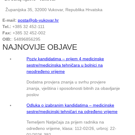
Županijska 35, 32000 Vukovar, Republika Hrvatska
E-mail:
posta@ob-vukovar.hr
Tel.:
+385 32 452-111
Fax:
+385 32 452-002
OIB:
: 54896856295
NAJNOVIJE OBJAVE
Poziv kandidatima – prijem 4 medicinske
sestre/medicinska tehničara u bolnici na
neodređeno vrijeme
Dodatna provjera znanja u svrhu provjere
znanja, vještina i sposobnosti bitnih za obavljanje
poslov
Odluka o izabranim kandidatima – medicinske
sestre/medicinski tehničari na određeno vrijeme
Temeljem Natječaja za prijem radnika na
određeno vrijeme, klasa: 112-02/26, urbroj: 22-
01/2026-392