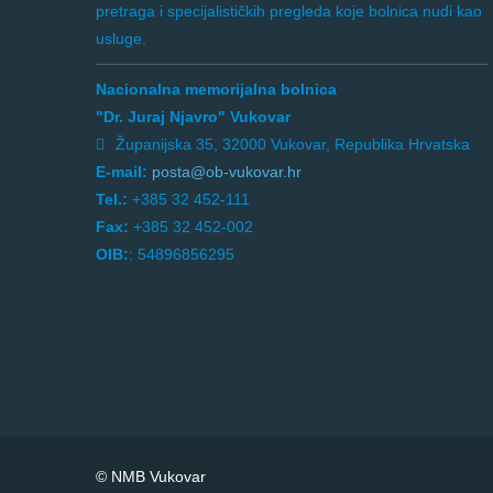
pretraga i specijalističkih pregleda koje bolnica nudi kao
usluge.
Nacionalna memorijalna bolnica
"Dr. Juraj Njavro" Vukovar
Županijska 35, 32000 Vukovar, Republika Hrvatska
E-mail:
posta@ob-vukovar.hr
Tel.:
+385 32 452-111
Fax:
+385 32 452-002
OIB:
: 54896856295
© NMB Vukovar