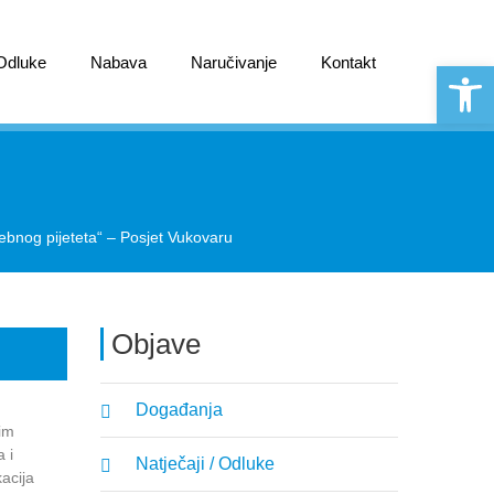
 Odluke
Nabava
Naručivanje
Kontakt
Open 
ebnog pijeteta“ – Posjet Vukovaru
Objave
Događanja
vim
 i
Natječaji / Odluke
acija