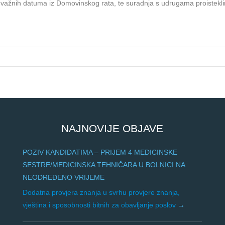
je važnih datuma iz Domovinskog rata, te suradnja s udrugama proistekli
NAJNOVIJE OBJAVE
POZIV KANDIDATIMA – PRIJEM 4 MEDICINSKE
SESTRE/MEDICINSKA TEHNIČARA U BOLNICI NA
NEODREĐENO VRIJEME
Dodatna provjera znanja u svrhu provjere znanja,
vještina i sposobnosti bitnih za obavljanje poslov