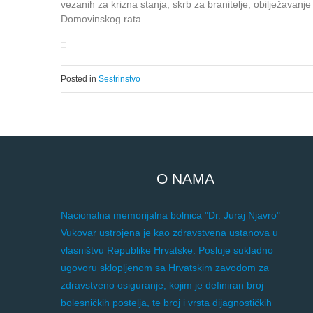
vezanih za krizna stanja, skrb za branitelje, obilježavan
Domovinskog rata.
Posted in
Sestrinstvo
O NAMA
Nacionalna memorijalna bolnica "Dr. Juraj Njavro"
Vukovar ustrojena je kao zdravstvena ustanova u
vlasništvu Republike Hrvatske. Posluje sukladno
ugovoru sklopljenom sa Hrvatskim zavodom za
zdravstveno osiguranje, kojim je definiran broj
bolesničkih postelja, te broj i vrsta dijagnostičkih