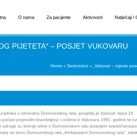
tna
O nama
Za pacijente
Aktivnosti
Natječaji /
G PIJETETA“ – POSJET VUKOVARU
Home
»
Sestrinstvo
»
„Vukovar – mjesto pos
suradnika u zdravstvu Domovinskog rata, posjetila je Vukovar dana 18.
a počast poginulim braniteljima i civilima iz Vukovara 1991. godine te s
e udruge su širenje istine o Domovinskom ratu pisanjem svjedočanstava
denata na temu Domovinskog rata „Ambasadori Domovinskog rata“, eduk