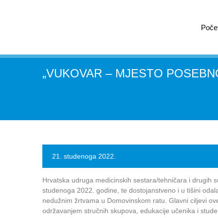
Poče
„VUKOVAR – MJESTO POSEBNO
21. studenoga 2022.
Hrvatska udruga medicinskih sestara/tehničara i drugih 
studenoga 2022. godine, te dostojanstveno i u tišini odal
nedužnim žrtvama u Domovinskom ratu. Glavni ciljevi ov
održavanjem stručnih skupova, edukacije učenika i stu