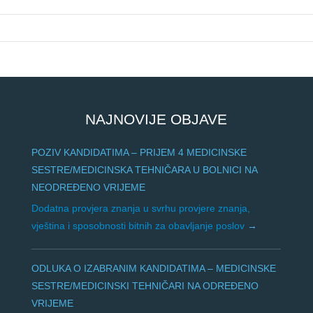
NAJNOVIJE OBJAVE
POZIV KANDIDATIMA – PRIJEM 4 MEDICINSKE
SESTRE/MEDICINSKA TEHNIČARA U BOLNICI NA
NEODREĐENO VRIJEME
Dodatna provjera znanja u svrhu provjere znanja,
vještina i sposobnosti bitnih za obavljanje poslov
ODLUKA O IZABRANIM KANDIDATIMA – MEDICINSKE
SESTRE/MEDICINSKI TEHNIČARI NA ODREĐENO
VRIJEME