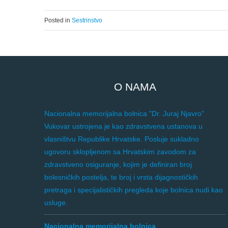
Posted in
Sestrinstvo
O NAMA
Nacionalna memorijalna bolnica "Dr. Juraj Njavro"
Vukovar ustrojena je kao zdravstvena ustanova u
vlasništvu Republike Hrvatske. Posluje sukladno
ugovoru sklopljenom sa Hrvatskim zavodom za
zdravstveno osiguranje, kojim je definiran broj
bolesničkih postelja, te broj i vrsta dijagnostičkih
pretraga i specijalističkih pregleda koje bolnica nudi kao
usluge.
Nacionalna memorijalna bolnica