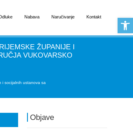
 Odluke
Nabava
Naručivanje
Kontakt
Open 
IJEMSKE ŽUPANIJE I
DRUČJA VUKOVARSKO
i socijalnih ustanova sa
Objave