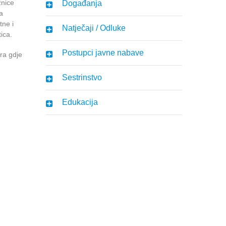
žnice
Događanja
a
tne i
Natječaji / Odluke
ica.
Postupci javne nabave
ra gdje
Sestrinstvo
Edukacija