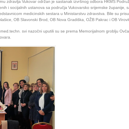
omu zdravlja Vukovar održan je sastanak izvršnog odbora HKMS Podru
enih i socijalnih ustanova sa područja Vukovarsko srijemske županije, s
stavnicom medicinskih sestara u Ministarstvu zdravstva. Bile su prisu
Našice, OB Slavonski Brod, OB Nova Gradiška, OŽB Pakrac i OB Virovit
med.techn. svi nazočni uputili su se prema Memorijalnom groblju Ovča
kovara.