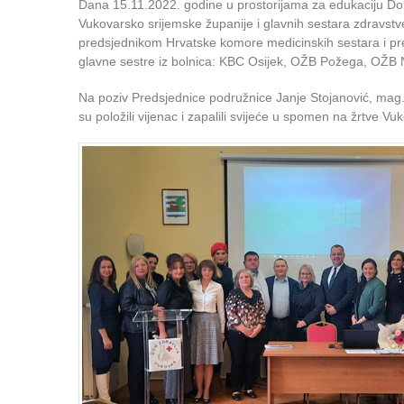
Dana 15.11.2022. godine u prostorijama za edukaciju D
Vukovarsko srijemske županije i glavnih sestara zdravstv
predsjednikom Hrvatske komore medicinskih sestara i pred
glavne sestre iz bolnica: KBC Osijek, OŽB Požega, OŽB 
Na poziv Predsjednice podružnice Janje Stojanović, mag.
su položili vijenac i zapalili svijeće u spomen na žrtve Vu