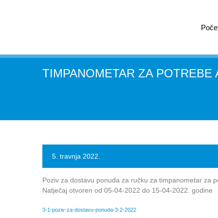
Poče
TIMPANOMETAR ZA POTREBE 
5. travnja 2022.
Poziv za dostavu ponuda za ručku za timpanometar za p
Natječaj otvoren od 05-04-2022 do 15-04-2022. godine
3-1-poziv-za-dostavu-ponuda-3-2-2022