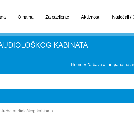
tna
O nama
Za pacijente
Aktivnosti
Natječaji /
AUDIOLOŠKOG KABINATA
Home
»
Nabava
»
Timpanometar 
otrebe audiološkog kabinata