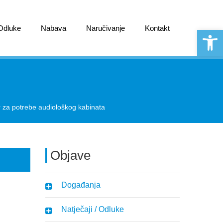
 Odluke
Nabava
Naručivanje
Kontakt
Open 
za potrebe audiološkog kabinata
Objave
Događanja
Natječaji / Odluke