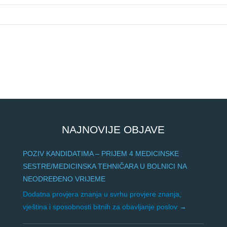
NAJNOVIJE OBJAVE
POZIV KANDIDATIMA – PRIJEM 4 MEDICINSKE
SESTRE/MEDICINSKA TEHNIČARA U BOLNICI NA
NEODREĐENO VRIJEME
Dodatna provjera znanja u svrhu provjere znanja,
vještina i sposobnosti bitnih za obavljanje poslov