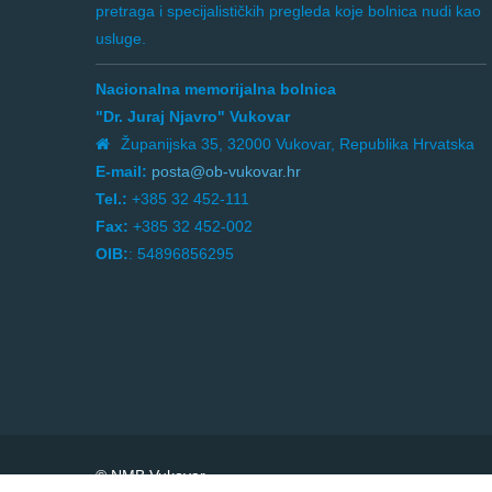
pretraga i specijalističkih pregleda koje bolnica nudi kao
usluge.
Nacionalna memorijalna bolnica
"Dr. Juraj Njavro" Vukovar
Županijska 35, 32000 Vukovar, Republika Hrvatska
E-mail:
posta@ob-vukovar.hr
Tel.:
+385 32 452-111
Fax:
+385 32 452-002
OIB:
: 54896856295
© NMB Vukovar