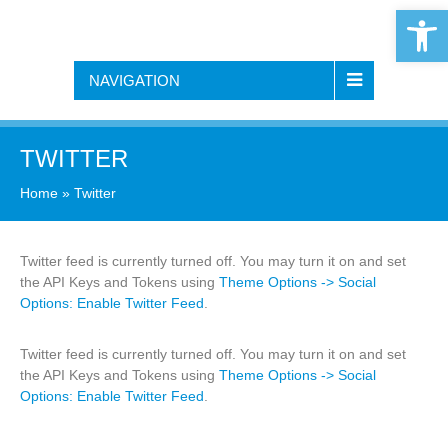
Open 
NAVIGATION
TWITTER
Home
»
Twitter
Twitter feed is currently turned off. You may turn it on and set
the API Keys and Tokens using
Theme Options -> Social
Options: Enable Twitter Feed
.
Twitter feed is currently turned off. You may turn it on and set
the API Keys and Tokens using
Theme Options -> Social
Options: Enable Twitter Feed
.