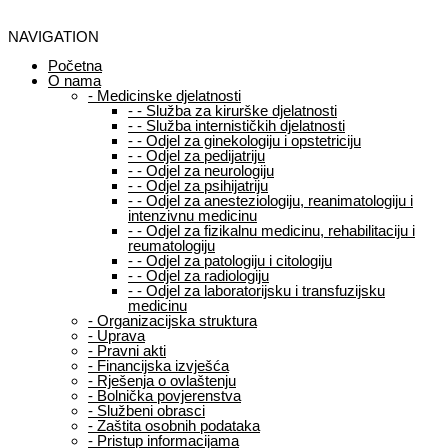
NAVIGATION
Početna
O nama
-
Medicinske djelatnosti
-
-
Služba za kirurške djelatnosti
-
-
Služba internističkih djelatnosti
-
-
Odjel za ginekologiju i opstetriciju
-
-
Odjel za pedijatriju
-
-
Odjel za neurologiju
-
-
Odjel za psihijatriju
-
-
Odjel za anesteziologiju, reanimatologiju i
intenzivnu medicinu
-
-
Odjel za fizikalnu medicinu, rehabilitaciju i
reumatologiju
-
-
Odjel za patologiju i citologiju
-
-
Odjel za radiologiju
-
-
Odjel za laboratorijsku i transfuzijsku
medicinu
-
Organizacijska struktura
-
Uprava
-
Pravni akti
-
Financijska izvješća
-
Rješenja o ovlaštenju
-
Bolnička povjerenstva
-
Službeni obrasci
-
Zaštita osobnih podataka
-
Pristup informacijama