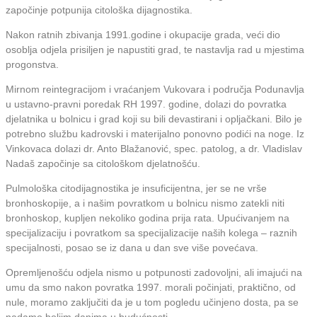
započinje potpunija citološka dijagnostika.
Nakon ratnih zbivanja 1991.godine i okupacije grada, veći dio
osoblja odjela prisiljen je napustiti grad, te nastavlja rad u mjestima
progonstva.
Mirnom reintegracijom i vraćanjem Vukovara i područja Podunavlja
u ustavno-pravni poredak RH 1997. godine, dolazi do povratka
djelatnika u bolnicu i grad koji su bili devastirani i opljačkani. Bilo je
potrebno službu kadrovski i materijalno ponovno podići na noge. Iz
Vinkovaca dolazi dr. Anto Blažanović, spec. patolog, a dr. Vladislav
Nadaš započinje sa citološkom djelatnošću.
Pulmološka citodijagnostika je insuficijentna, jer se ne vrše
bronhoskopije, a i našim povratkom u bolnicu nismo zatekli niti
bronhoskop, kupljen nekoliko godina prija rata. Upućivanjem na
specijalizaciju i povratkom sa specijalizacije naših kolega – raznih
specijalnosti, posao se iz dana u dan sve više povećava.
Opremljenošću odjela nismo u potpunosti zadovoljni, ali imajući na
umu da smo nakon povratka 1997. morali počinjati, praktično, od
nule, moramo zaključiti da je u tom pogledu učinjeno dosta, pa se
nadamo boljim danima u budućnosti.