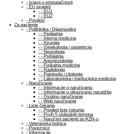
-
Izjava o pristupačnosti
-
EU projekti
-
-
EU1
-
-
EU2
-
Povijest
Za pacijente
-
Poliklinika / Dijagnostika
-
-
Pedijatrija
-
-
Interna medicina
-
-
Kirurgija
-
-
Ginekologija i opstetricija
-
-
Neurolgoja
-
-
Psihijatrija
-
-
Anesteziologija
-
-
Fizikalna medicina
-
-
Radiologija
-
-
Patologija i citologija
-
-
Laboratorijska i tranfuzijska medicina
-
Naručivanje
-
-
Informacije o naručivanju
-
-
Informacije o otkazivanju narudžbe
-
-
Osobno naručivanje
-
-
Web naručivanje
-
Liste čekanja
-
-
Pregled liste čekanja
-
-
Prvih 5 slobodnih termina
-
-
Naručeni pacijenti po KZN-u
-
Veteranska bolnica
-
Poveznice
-
Informacije