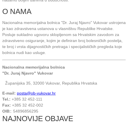
O NAMA
Nacionalna memorijalna bolnica "Dr. Juraj Njavro" Vukovar ustrojena
je kao zdravstvena ustanova u vlasništvu Republike Hrvatske.
Posluje sukladno ugovoru sklopljenom sa Hrvatskim zavodom za
zdravstveno osiguranje, kojim je definiran broj bolesničkih postelja,
te broj i vrsta dijagnostičkih pretraga i specijalističkih pregleda koje
bolnica nudi kao usluge.
Nacionalna memorijalna bolnica
"Dr. Juraj Njavro" Vukovar
Županijska 35, 32000 Vukovar, Republika Hrvatska
E-mail:
posta@ob-vukovar.hr
Tel.:
+385 32 452-111
Fax:
+385 32 452-002
OIB:
: 54896856295
NAJNOVIJE OBJAVE