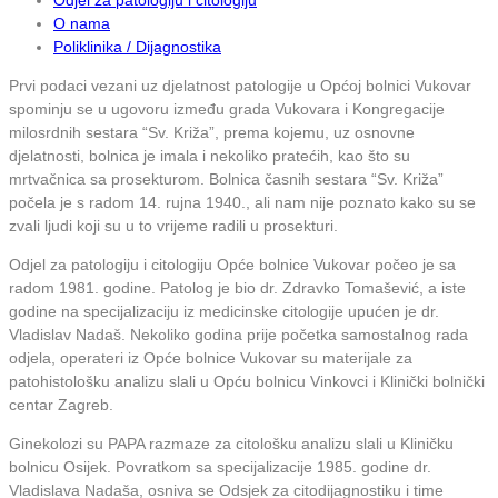
O nama
Poliklinika / Dijagnostika
Prvi podaci vezani uz djelatnost patologije u Općoj bolnici Vukovar
spominju se u ugovoru između grada Vukovara i Kongregacije
milosrdnih sestara “Sv. Križa”, prema kojemu, uz osnovne
djelatnosti, bolnica je imala i nekoliko pratećih, kao što su
mrtvačnica sa prosekturom. Bolnica časnih sestara “Sv. Križa”
počela je s radom 14. rujna 1940., ali nam nije poznato kako su se
zvali ljudi koji su u to vrijeme radili u prosekturi.
Odjel za patologiju i citologiju Opće bolnice Vukovar počeo je sa
radom 1981. godine. Patolog je bio dr. Zdravko Tomašević, a iste
godine na specijalizaciju iz medicinske citologije upućen je dr.
Vladislav Nadaš. Nekoliko godina prije početka samostalnog rada
odjela, operateri iz Opće bolnice Vukovar su materijale za
patohistološku analizu slali u Opću bolnicu Vinkovci i Klinički bolnički
centar Zagreb.
Ginekolozi su PAPA razmaze za citološku analizu slali u Kliničku
bolnicu Osijek. Povratkom sa specijalizacije 1985. godine dr.
Vladislava Nadaša, osniva se Odsjek za citodijagnostiku i time