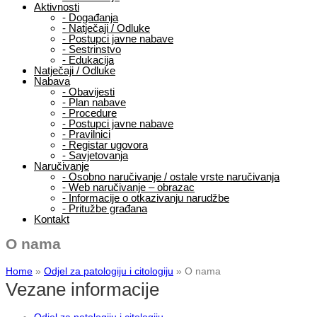
Aktivnosti
-
Događanja
-
Natječaji / Odluke
-
Postupci javne nabave
-
Sestrinstvo
-
Edukacija
Natječaji / Odluke
Nabava
-
Obavijesti
-
Plan nabave
-
Procedure
-
Postupci javne nabave
-
Pravilnici
-
Registar ugovora
-
Savjetovanja
Naručivanje
-
Osobno naručivanje / ostale vrste naručivanja
-
Web naručivanje – obrazac
-
Informacije o otkazivanju narudžbe
-
Pritužbe građana
Kontakt
O nama
Home
»
Odjel za patologiju i citologiju
»
O nama
Vezane informacije
Odjel za patologiju i citologiju