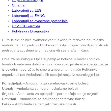
O nama
Laboratorij za EEG
Laboratorij za EMNG
Laboratorij za evocirane potencijale
UZV i CD karotida
Poliklinika / Dijagnostika
U Poliklinici bolnice svakodnevno funkcionira redovna neurološka
ambulanta. U zgradi poliklinike se obavlja i najveći dio dijagnostičkih
pretraga. Zaposleno je 5 medicinskih sestara/tehničara.
Odjel za neurologiju Opće županijske bolnice Vukovar i bolnice
hrvatskih veterana dobio je i zvanično specijaliste uže specijalizacije
iz pojedinih područja, te smo u ambulantama naše Poliklinike
organizirali rad Ambulanti užih specijalizacija iz neurologije i to:
Ponedjeljak
– Ambulanta za cerebrovaskularne bolesti
Utorak
– Ambulanta za neuromuskularne bolesti
Srijeda
– Ambulanta za epilepsije i poremećaje stanje svijesti
Četvrtak
– Ambulanta za neurodegenerativne bolesti
Petak
– Ambulanta za demijelinizacijske bolesti