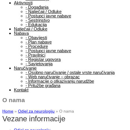
Aktivnosti
-
Događanja
-
Natječaji / Odluke
-
Postupci javne nabave
-
Sestrinstvo
-
Edukacija
Natječaji / Odluke
Nabava
-
Obavijesti
-
Plan nabave
-
Procedure
-
Postupci javne nabave
-
Pravilnici
-
Registar ugovora
-
Savjetovanja
Naručivanje
-
Osobno naručivanje / ostale vrste naručivanja
-
Web naručivanje – obrazac
-
Informacije o otkazivanju narudžbe
-
Pritužbe građana
Kontakt
O nama
Home
»
Odjel za neurologiju
»
O nama
Vezane informacije
Odjel za neurologiju