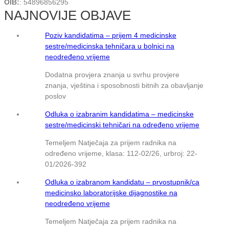
OIB:
: 54896856295
NAJNOVIJE OBJAVE
Poziv kandidatima – prijem 4 medicinske
sestre/medicinska tehničara u bolnici na
neodređeno vrijeme
Dodatna provjera znanja u svrhu provjere
znanja, vještina i sposobnosti bitnih za obavljanje
poslov
Odluka o izabranim kandidatima – medicinske
sestre/medicinski tehničari na određeno vrijeme
Temeljem Natječaja za prijem radnika na
određeno vrijeme, klasa: 112-02/26, urbroj: 22-
01/2026-392
Odluka o izabranom kandidatu – prvostupnik/ca
medicinsko laboratorijske dijagnostike na
neodređeno vrijeme
Temeljem Natječaja za prijem radnika na