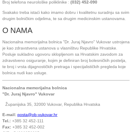
Broj telefona neurološke poliklinike :
(032) 452-090
Svakako treba istaći kako imamo dobru i kvalitetnu suradnju sa svim
drugim bolničkim odjelima, te sa drugim medicinskim ustanovama.
O NAMA
Nacionalna memorijalna bolnica "Dr. Juraj Njavro" Vukovar ustrojena
je kao zdravstvena ustanova u vlasništvu Republike Hrvatske.
Posluje sukladno ugovoru sklopljenom sa Hrvatskim zavodom za
zdravstveno osiguranje, kojim je definiran broj bolesničkih postelja,
te broj i vrsta dijagnostičkih pretraga i specijalističkih pregleda koje
bolnica nudi kao usluge.
Nacionalna memorijalna bolnica
"Dr. Juraj Njavro" Vukovar
Županijska 35, 32000 Vukovar, Republika Hrvatska
E-mail:
posta@ob-vukovar.hr
Tel.:
+385 32 452-111
Fax:
+385 32 452-002