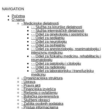
NAVIGATION
Početna
O nama
-
Medicinske djelatnosti
-
-
Služba za kirurške djelatnosti
-
-
Služba internističkih djelatnosti
-
-
Odjel za ginekologiju i opstetriciju
-
-
Odjel za pedijatriju
-
-
Odjel za neurologiju
-
-
Odjel za psihijatriju
-
-
Odjel za anesteziologiju, reanimatologiju i
intenzivnu medicinu
-
-
Odjel za fizikalnu medicinu, rehabilitaciju i
reumatologiju
-
-
Odjel za patologiju i citologiju
-
-
Odjel za radiologiju
-
-
Odjel za laboratorijsku i transfuzijsku
medicinu
-
Organizacijska struktura
-
Uprava
-
Pravni akti
-
Financijska izvješća
-
Rješenja o ovlaštenju
-
Bolnička povjerenstva
-
Službeni obrasci
-
Zaštita osobnih podataka
-
Pristup informacijama