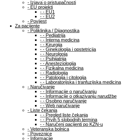
-
Izjava o pristupačnosti
-
EU projekti
-
-
EU1
-
-
EU2
-
Povijest
Za pacijente
-
Poliklinika / Dijagnostika
-
-
Pedijatrija
-
-
Interna medicina
-
-
Kirurgija
-
-
Ginekologija i opstetricija
-
-
Neurolgoja
-
-
Psihijatrija
-
-
Anesteziologija
-
-
Fizikalna medicina
-
-
Radiologija
-
-
Patologija i citologija
-
-
Laboratorijska i tranfuzijska medicina
-
Naručivanje
-
-
Informacije o naručivanju
-
-
Informacije o otkazivanju narudžbe
-
-
Osobno naručivanje
-
-
Web naručivanje
-
Liste čekanja
-
-
Pregled liste čekanja
-
-
Prvih 5 slobodnih termina
-
-
Naručeni pacijenti po KZN-u
-
Veteranska bolnica
-
Poveznice
-
Informacije