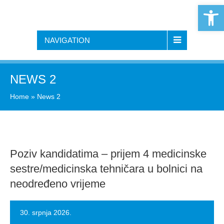
Open 
NAVIGATION
NEWS 2
Home
»
News 2
Poziv kandidatima – prijem 4 medicinske
sestre/medicinska tehničara u bolnici na
neodređeno vrijeme
30. srpnja 2026.