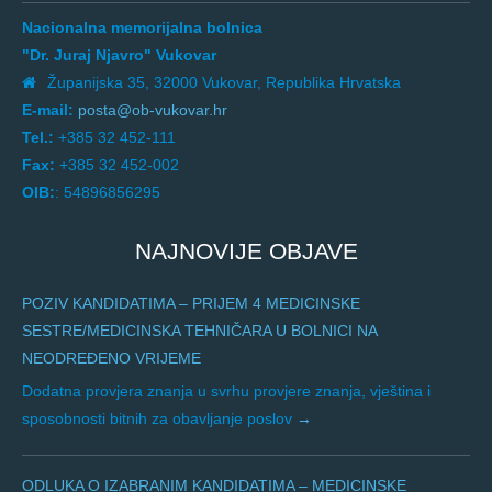
Nacionalna memorijalna bolnica
"Dr. Juraj Njavro" Vukovar
Županijska 35, 32000 Vukovar, Republika Hrvatska
E-mail:
posta@ob-vukovar.hr
Tel.:
+385 32 452-111
Fax:
+385 32 452-002
OIB:
: 54896856295
NAJNOVIJE OBJAVE
POZIV KANDIDATIMA – PRIJEM 4 MEDICINSKE
SESTRE/MEDICINSKA TEHNIČARA U BOLNICI NA
NEODREĐENO VRIJEME
Dodatna provjera znanja u svrhu provjere znanja, vještina i
sposobnosti bitnih za obavljanje poslov
ODLUKA O IZABRANIM KANDIDATIMA – MEDICINSKE