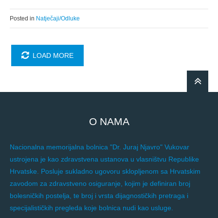
Posted in
Natječaji/Odluke
LOAD MORE
O NAMA
Nacionalna memorijalna bolnica "Dr. Juraj Njavro" Vukovar
ustrojena je kao zdravstvena ustanova u vlasništvu Republike
Hrvatske. Posluje sukladno ugovoru sklopljenom sa Hrvatskim
zavodom za zdravstveno osiguranje, kojim je definiran broj
bolesničkih postelja, te broj i vrsta dijagnostičkih pretraga i
specijalističkih pregleda koje bolnica nudi kao usluge.