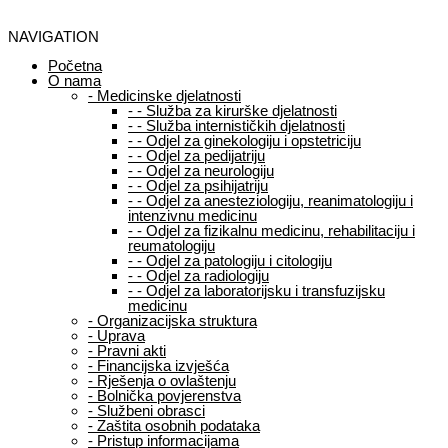
NAVIGATION
Početna
O nama
-
Medicinske djelatnosti
-
-
Služba za kirurške djelatnosti
-
-
Služba internističkih djelatnosti
-
-
Odjel za ginekologiju i opstetriciju
-
-
Odjel za pedijatriju
-
-
Odjel za neurologiju
-
-
Odjel za psihijatriju
-
-
Odjel za anesteziologiju, reanimatologiju i
intenzivnu medicinu
-
-
Odjel za fizikalnu medicinu, rehabilitaciju i
reumatologiju
-
-
Odjel za patologiju i citologiju
-
-
Odjel za radiologiju
-
-
Odjel za laboratorijsku i transfuzijsku
medicinu
-
Organizacijska struktura
-
Uprava
-
Pravni akti
-
Financijska izvješća
-
Rješenja o ovlaštenju
-
Bolnička povjerenstva
-
Službeni obrasci
-
Zaštita osobnih podataka
-
Pristup informacijama