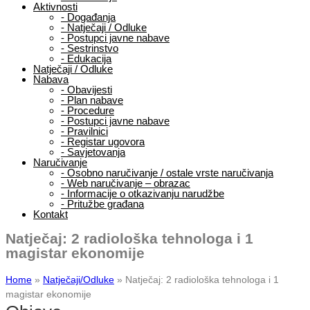
Aktivnosti
-
Događanja
-
Natječaji / Odluke
-
Postupci javne nabave
-
Sestrinstvo
-
Edukacija
Natječaji / Odluke
Nabava
-
Obavijesti
-
Plan nabave
-
Procedure
-
Postupci javne nabave
-
Pravilnici
-
Registar ugovora
-
Savjetovanja
Naručivanje
-
Osobno naručivanje / ostale vrste naručivanja
-
Web naručivanje – obrazac
-
Informacije o otkazivanju narudžbe
-
Pritužbe građana
Kontakt
Natječaj: 2 radiološka tehnologa i 1
magistar ekonomije
Home
»
Natječaji/Odluke
»
Natječaj: 2 radiološka tehnologa i 1
magistar ekonomije