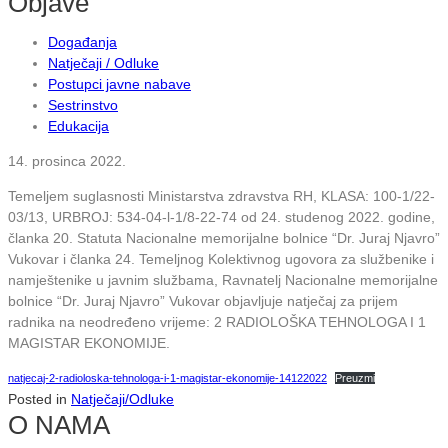
Objave
Događanja
Natječaji / Odluke
Postupci javne nabave
Sestrinstvo
Edukacija
14. prosinca 2022.
Temeljem suglasnosti Ministarstva zdravstva RH, KLASA: 100-1/22-
03/13, URBROJ: 534-04-l-1/8-22-74 od 24. studenog 2022. godine,
članka 20. Statuta Nacionalne memorijalne bolnice “Dr. Juraj Njavro”
Vukovar i članka 24. Temeljnog Kolektivnog ugovora za službenike i
namještenike u javnim službama, Ravnatelj Nacionalne memorijalne
bolnice “Dr. Juraj Njavro” Vukovar objavljuje natječaj za prijem
radnika na neodređeno vrijeme: 2 RADIOLOŠKA TEHNOLOGA I 1
MAGISTAR EKONOMIJE.
natjecaj-2-radioloska-tehnologa-i-1-magistar-ekonomije-14122022
Preuzmi
Posted in
Natječaji/Odluke
O NAMA