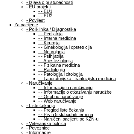
-
Izjava o pristupačnosti
-
EU projekti
-
-
EU1
-
-
EU2
-
Povijest
Za pacijente
-
Poliklinika / Dijagnostika
-
-
Pedijatrija
-
-
Interna medicina
-
-
Kirurgija
-
-
Ginekologija i opstetricija
-
-
Neurolgoja
-
-
Psihijatrija
-
-
Anesteziologija
-
-
Fizikalna medicina
-
-
Radiologija
-
-
Patologija i citologija
-
-
Laboratorijska i tranfuzijska medicina
-
Naručivanje
-
-
Informacije o naručivanju
-
-
Informacije o otkazivanju narudžbe
-
-
Osobno naručivanje
-
-
Web naručivanje
-
Liste čekanja
-
-
Pregled liste čekanja
-
-
Prvih 5 slobodnih termina
-
-
Naručeni pacijenti po KZN-u
-
Veteranska bolnica
-
Poveznice
-
Informacije