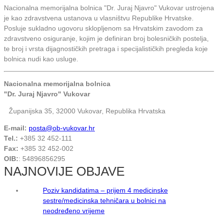
Nacionalna memorijalna bolnica "Dr. Juraj Njavro" Vukovar ustrojena
je kao zdravstvena ustanova u vlasništvu Republike Hrvatske.
Posluje sukladno ugovoru sklopljenom sa Hrvatskim zavodom za
zdravstveno osiguranje, kojim je definiran broj bolesničkih postelja,
te broj i vrsta dijagnostičkih pretraga i specijalističkih pregleda koje
bolnica nudi kao usluge.
Nacionalna memorijalna bolnica
"Dr. Juraj Njavro" Vukovar
Županijska 35, 32000 Vukovar, Republika Hrvatska
E-mail:
posta@ob-vukovar.hr
Tel.:
+385 32 452-111
Fax:
+385 32 452-002
OIB:
: 54896856295
NAJNOVIJE OBJAVE
Poziv kandidatima – prijem 4 medicinske
sestre/medicinska tehničara u bolnici na
neodređeno vrijeme