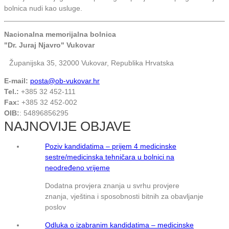
bolnica nudi kao usluge.
Nacionalna memorijalna bolnica
"Dr. Juraj Njavro" Vukovar
Županijska 35, 32000 Vukovar, Republika Hrvatska
E-mail:
posta@ob-vukovar.hr
Tel.:
+385 32 452-111
Fax:
+385 32 452-002
OIB:
: 54896856295
NAJNOVIJE OBJAVE
Poziv kandidatima – prijem 4 medicinske
sestre/medicinska tehničara u bolnici na
neodređeno vrijeme
Dodatna provjera znanja u svrhu provjere
znanja, vještina i sposobnosti bitnih za obavljanje
poslov
Odluka o izabranim kandidatima – medicinske