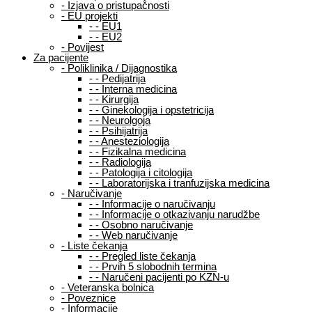
-
Izjava o pristupačnosti
-
EU projekti
-
-
EU1
-
-
EU2
-
Povijest
Za pacijente
-
Poliklinika / Dijagnostika
-
-
Pedijatrija
-
-
Interna medicina
-
-
Kirurgija
-
-
Ginekologija i opstetricija
-
-
Neurolgoja
-
-
Psihijatrija
-
-
Anesteziologija
-
-
Fizikalna medicina
-
-
Radiologija
-
-
Patologija i citologija
-
-
Laboratorijska i tranfuzijska medicina
-
Naručivanje
-
-
Informacije o naručivanju
-
-
Informacije o otkazivanju narudžbe
-
-
Osobno naručivanje
-
-
Web naručivanje
-
Liste čekanja
-
-
Pregled liste čekanja
-
-
Prvih 5 slobodnih termina
-
-
Naručeni pacijenti po KZN-u
-
Veteranska bolnica
-
Poveznice
-
Informacije