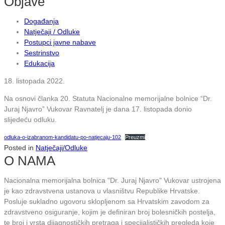
Objave
Događanja
Natječaji / Odluke
Postupci javne nabave
Sestrinstvo
Edukacija
18. listopada 2022.
Na osnovi članka 20. Statuta Nacionalne memorijalne bolnice “Dr.
Juraj Njavro” Vukovar Ravnatelj je dana 17. listopada donio
slijedeću odluku.
odluka-o-izabranom-kandidatu-po-natjecaju-102
Preuzmi
Posted in
Natječaji/Odluke
O NAMA
Nacionalna memorijalna bolnica "Dr. Juraj Njavro" Vukovar ustrojena
je kao zdravstvena ustanova u vlasništvu Republike Hrvatske.
Posluje sukladno ugovoru sklopljenom sa Hrvatskim zavodom za
zdravstveno osiguranje, kojim je definiran broj bolesničkih postelja,
te broj i vrsta dijagnostičkih pretraga i specijalističkih pregleda koje