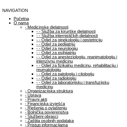
NAVIGATION
Početna
O nama
-
Medicinske djelatnosti
-
-
Služba za kirurške djelatnosti
-
-
Služba internističkih djelatnosti
-
-
Odjel za ginekologiju i opstetriciju
-
-
Odjel za pedijatriju
-
-
Odjel za neurologiju
-
-
Odjel za psihijatriju
-
-
Odjel za anesteziologiju, reanimatologiju i
intenzivnu medicinu
-
-
Odjel za fizikalnu medicinu, rehabilitaciju i
reumatologiju
-
-
Odjel za patologiju i citologiju
-
-
Odjel za radiologiju
-
-
Odjel za laboratorijsku i transfuzijsku
medicinu
-
Organizacijska struktura
-
Uprava
-
Pravni akti
-
Financijska izvješća
-
Rješenja o ovlaštenju
-
Bolnička povjerenstva
-
Službeni obrasci
-
Zaštita osobnih podataka
-
Pristup informacijama