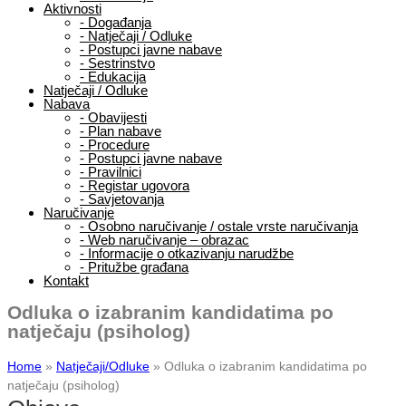
Aktivnosti
-
Događanja
-
Natječaji / Odluke
-
Postupci javne nabave
-
Sestrinstvo
-
Edukacija
Natječaji / Odluke
Nabava
-
Obavijesti
-
Plan nabave
-
Procedure
-
Postupci javne nabave
-
Pravilnici
-
Registar ugovora
-
Savjetovanja
Naručivanje
-
Osobno naručivanje / ostale vrste naručivanja
-
Web naručivanje – obrazac
-
Informacije o otkazivanju narudžbe
-
Pritužbe građana
Kontakt
Odluka o izabranim kandidatima po
natječaju (psiholog)
Home
»
Natječaji/Odluke
»
Odluka o izabranim kandidatima po
natječaju (psiholog)