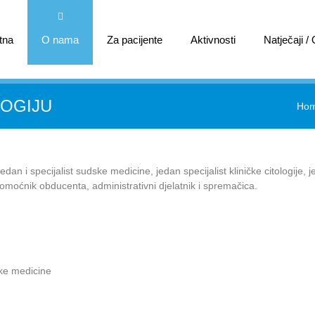
tna
O nama
Za pacijente
Aktivnosti
Natječaji /
LOGIJU
Ho
edan i specijalist sudske medicine, jedan specijalist kliničke citologije, 
n pomoćnik obducenta, administrativni djelatnik i spremačica.
ske medicine