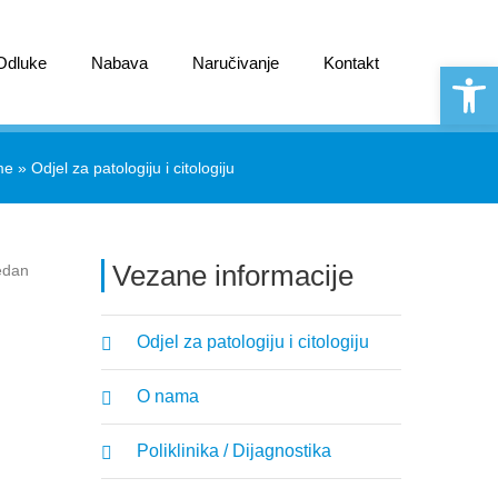
 Odluke
Nabava
Naručivanje
Kontakt
Open 
me
»
Odjel za patologiju i citologiju
Vezane informacije
jedan
Odjel za patologiju i citologiju
O nama
Poliklinika / Dijagnostika