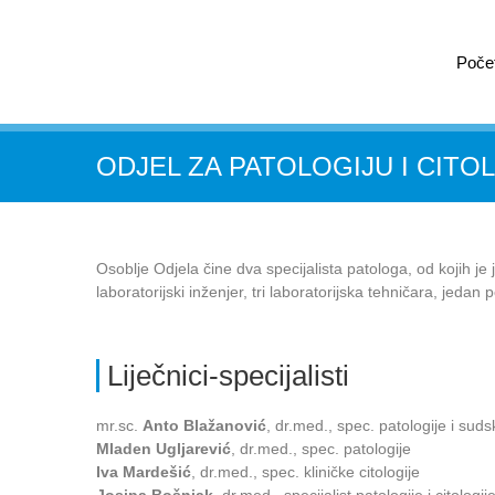
Poče
ODJEL ZA PATOLOGIJU I CITO
Osoblje Odjela čine dva specijalista patologa, od kojih je j
laboratorijski inženjer, tri laboratorijska tehničara, jeda
Liječnici-specijalisti
mr.sc.
Anto Blažanović
, dr.med., spec. patologije i sud
Mladen Ugljarević
, dr.med., spec. patologije
Iva Mardešić
, dr.med., spec. kliničke citologije