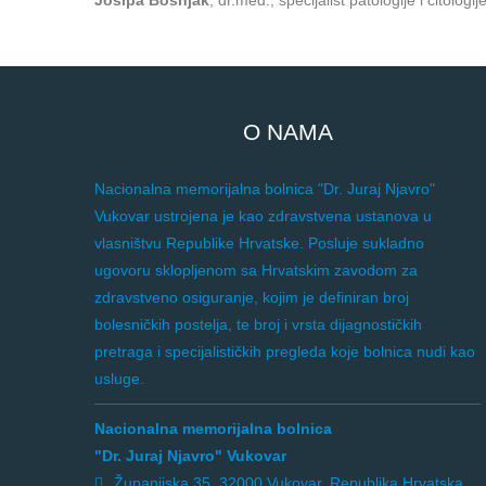
Josipa Bošnjak
, dr.med., specijalist patologije i citologij
O NAMA
Nacionalna memorijalna bolnica "Dr. Juraj Njavro"
Vukovar ustrojena je kao zdravstvena ustanova u
vlasništvu Republike Hrvatske. Posluje sukladno
ugovoru sklopljenom sa Hrvatskim zavodom za
zdravstveno osiguranje, kojim je definiran broj
bolesničkih postelja, te broj i vrsta dijagnostičkih
pretraga i specijalističkih pregleda koje bolnica nudi kao
usluge.
Nacionalna memorijalna bolnica
"Dr. Juraj Njavro" Vukovar
Županijska 35, 32000 Vukovar, Republika Hrvatska