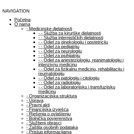
NAVIGATION
Početna
O nama
-
Medicinske djelatnosti
-
-
Služba za kirurške djelatnosti
-
-
Služba internističkih djelatnosti
-
-
Odjel za ginekologiju i opstetriciju
-
-
Odjel za pedijatriju
-
-
Odjel za neurologiju
-
-
Odjel za psihijatriju
-
-
Odjel za anesteziologiju, reanimatologiju i
intenzivnu medicinu
-
-
Odjel za fizikalnu medicinu, rehabilitaciju i
reumatologiju
-
-
Odjel za patologiju i citologiju
-
-
Odjel za radiologiju
-
-
Odjel za laboratorijsku i transfuzijsku
medicinu
-
Organizacijska struktura
-
Uprava
-
Pravni akti
-
Financijska izvješća
-
Rješenja o ovlaštenju
-
Bolnička povjerenstva
-
Službeni obrasci
-
Zaštita osobnih podataka
-
Pristup informacijama