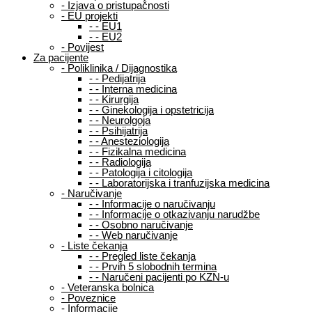
-
Izjava o pristupačnosti
-
EU projekti
-
-
EU1
-
-
EU2
-
Povijest
Za pacijente
-
Poliklinika / Dijagnostika
-
-
Pedijatrija
-
-
Interna medicina
-
-
Kirurgija
-
-
Ginekologija i opstetricija
-
-
Neurolgoja
-
-
Psihijatrija
-
-
Anesteziologija
-
-
Fizikalna medicina
-
-
Radiologija
-
-
Patologija i citologija
-
-
Laboratorijska i tranfuzijska medicina
-
Naručivanje
-
-
Informacije o naručivanju
-
-
Informacije o otkazivanju narudžbe
-
-
Osobno naručivanje
-
-
Web naručivanje
-
Liste čekanja
-
-
Pregled liste čekanja
-
-
Prvih 5 slobodnih termina
-
-
Naručeni pacijenti po KZN-u
-
Veteranska bolnica
-
Poveznice
-
Informacije