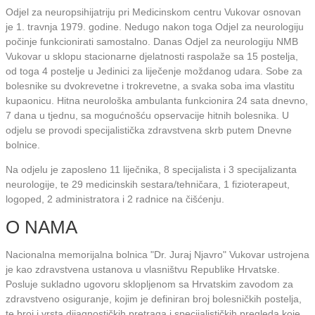
Odjel za neuropsihijatriju pri Medicinskom centru Vukovar osnovan
je 1. travnja 1979. godine. Nedugo nakon toga Odjel za neurologiju
počinje funkcionirati samostalno. Danas Odjel za neurologiju NMB
Vukovar u sklopu stacionarne djelatnosti raspolaže sa 15 postelja,
od toga 4 postelje u Jedinici za liječenje moždanog udara. Sobe za
bolesnike su dvokrevetne i trokrevetne, a svaka soba ima vlastitu
kupaonicu. Hitna neurološka ambulanta funkcionira 24 sata dnevno,
7 dana u tjednu, sa mogućnošću opservacije hitnih bolesnika. U
odjelu se provodi specijalistička zdravstvena skrb putem Dnevne
bolnice.
Na odjelu je zaposleno 11 liječnika, 8 specijalista i 3 specijalizanta
neurologije, te 29 medicinskih sestara/tehničara, 1 fizioterapeut,
logoped, 2 administratora i 2 radnice na čišćenju.
O NAMA
Nacionalna memorijalna bolnica "Dr. Juraj Njavro" Vukovar ustrojena
je kao zdravstvena ustanova u vlasništvu Republike Hrvatske.
Posluje sukladno ugovoru sklopljenom sa Hrvatskim zavodom za
zdravstveno osiguranje, kojim je definiran broj bolesničkih postelja,
te broj i vrsta dijagnostičkih pretraga i specijalističkih pregleda koje