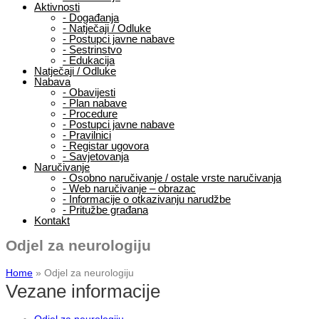
Aktivnosti
-
Događanja
-
Natječaji / Odluke
-
Postupci javne nabave
-
Sestrinstvo
-
Edukacija
Natječaji / Odluke
Nabava
-
Obavijesti
-
Plan nabave
-
Procedure
-
Postupci javne nabave
-
Pravilnici
-
Registar ugovora
-
Savjetovanja
Naručivanje
-
Osobno naručivanje / ostale vrste naručivanja
-
Web naručivanje – obrazac
-
Informacije o otkazivanju narudžbe
-
Pritužbe građana
Kontakt
Odjel za neurologiju
Home
»
Odjel za neurologiju
Vezane informacije
Odjel za neurologiju