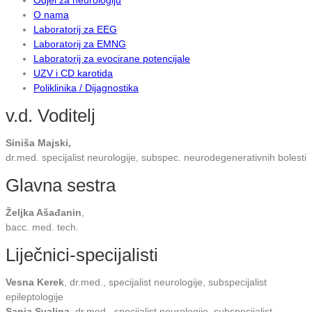
O nama
Laboratorij za EEG
Laboratorij za EMNG
Laboratorij za evocirane potencijale
UZV i CD karotida
Poliklinika / Dijagnostika
v.d. Voditelj
Siniša Majski,
dr.med. specijalist neurologije, subspec. neurodegenerativnih bolesti
Glavna sestra
Željka Ašađanin
,
bacc. med. tech.
Liječnici-specijalisti
Vesna Kerek
, dr.med., specijalist neurologije, subspecijalist
epileptologije
Sanja Svalina
, dr.med., specijalist neurologije, subspecijalist